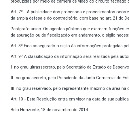
produzidas por meio de câmera de vídeo do circuito fechado 
Art. 7º - A publicidade dos processos e procedimentos ocorre
da ampla defesa e do contraditório, com base no art. 21 do De
Parágrafo único. Os agentes públicos que exercem funções esp
de apuração ou de fiscalização em andamento, o sigilo necess
Art. 8º Fica assegurado o sigilo às informações protegidas pelo
Art. 9º A classificação da informação será realizada pela aut
I  no grau ultrassecreto, pelo Secretário de Estado de Desen
II- no grau secreto, pelo Presidente da Junta Comercial do Es
III  no grau reservado, pelo representante máximo da área na 
Art. 10 - Esta Resolução entra em vigor na data de sua public
Belo Horizonte, 18 de novembro de 2014.