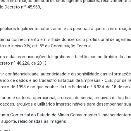
tes à informação pessoal de seus agentes públicos, relativamente à 
o Decreto n.º 45.969,
úblicos legalmente autorizados e as pessoas a quem a informação 
enha conhecimento em virtude do exercício profissional de agentes p
 no inciso XIV, art. 5º da Constituição Federal.
ados e das comunicações telegráficas e telefônicas no âmbito da Ju
ecreto nº 46.226, de 2013.
ntir confidencialidade, autenticidade e disponibilidade das informa
o, banco de dados e ao Cadastro Estadual de Empresas - CEE; por se
ereiro de 1998 e no que couber da Lei Federal n.º 8.934, de 18 de n
itários e sistema operacional, arquivos de senha, arquivos de log fic
licações, arquivos e utilitários imprescindíveis para desempenhar su
 a Junta Comercial do Estado de Minas Gerais manterá, independentem
 suporte, relacionadas às imagens