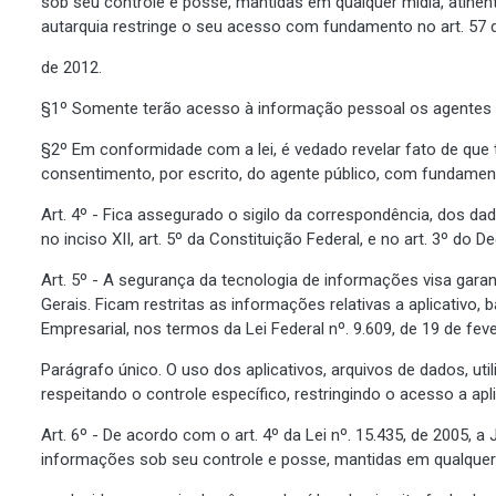
sob seu controle e posse, mantidas em qualquer mídia, atinen
autarquia restringe o seu acesso com fundamento no art. 57 d
de 2012.
§1º Somente terão acesso à informação pessoal os agentes p
§2º Em conformidade com a lei, é vedado revelar fato de que t
consentimento, por escrito, do agente público, com fundamento
Art. 4º - Fica assegurado o sigilo da correspondência, dos d
no inciso XII, art. 5º da Constituição Federal, e no art. 3º do D
Art. 5º - A segurança da tecnologia de informações visa gara
Gerais. Ficam restritas as informações relativas a aplicativ
Empresarial, nos termos da Lei Federal nº. 9.609, de 19 de fev
Parágrafo único. O uso dos aplicativos, arquivos de dados, util
respeitando o controle específico, restringindo o acesso a ap
Art. 6º - De acordo com o art. 4º da Lei nº. 15.435, de 2005,
informações sob seu controle e posse, mantidas em qualquer