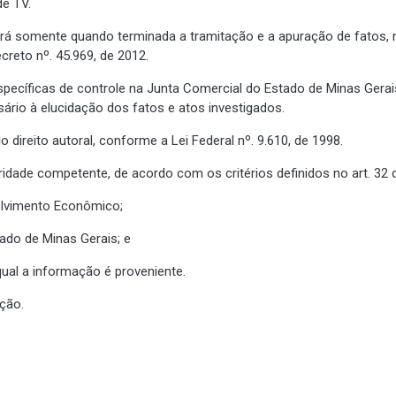
de TV.
rá somente quando terminada a tramitação e a apuração de fatos, m
creto nº. 45.969, de 2012.
ecíficas de controle na Junta Comercial do Estado de Minas Gerais 
ário à elucidação dos fatos e atos investigados.
 direito autoral, conforme a Lei Federal nº. 9.610, de 1998.
oridade competente, de acordo com os critérios definidos no art. 32 
volvimento Econômico;
tado de Minas Gerais; e
qual a informação é proveniente.
ação.