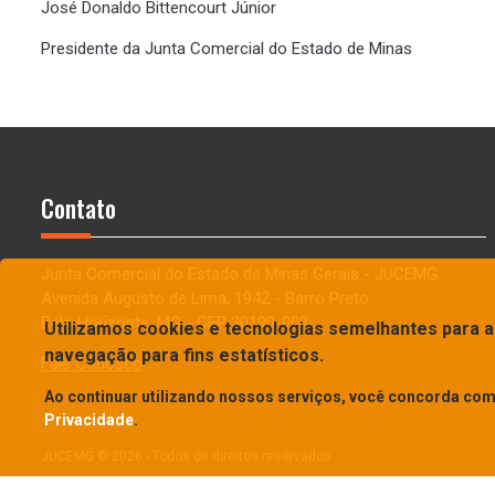
José Donaldo Bittencourt Júnior
Presidente da Junta Comercial do Estado de Minas
Contato
Junta Comercial do Estado de Minas Gerais - JUCEMG
Avenida Augusto de Lima, 1942 - Barro Preto
Belo Horizonte, MG - CEP 30190-008
Utilizamos cookies e tecnologias semelhantes para a
navegação para fins estatísticos.
Fale Conosco
Ao continuar utilizando nossos serviços, você concorda co
Privacidade
.
JUCEMG © 2026 - Todos os direitos reservados