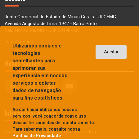
Junta Comercial do Estado de Minas Gerais - JUCEMG
Avenida Augusto de Lima, 1942 - Barro Preto
Belo Horizonte, MG - CEP 30190-008
Fale Conosco
Utilizamos cookies e
Aceitar
tecnologias
semelhantes para
Redes Sociais
aprimorar sua
experiência em nossos
serviços e coletar
dados de navegação
para fins estatísticos.
Ao continuar utilizando nossos
Informativo Jucemg
serviços, você concorda com o uso
dessas ferramentas de monitoramento.
Para saber mais, consulte nossa
Cadastre-se para receber nosso informativo
Política de Privacidade
.