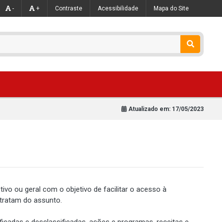
-
+
Contraste
Acessibilidade
Mapa do Site
Atualizado em:
17/05/2023
vo ou geral com o objetivo de facilitar o acesso à
 tratam do assunto.
cadas e desclassificadas, ações e programas, receitas e