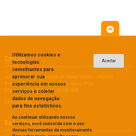
Utilizamos cookies e
Contato
Aceitar
tecnologias
semelhantes para
aprimorar sua
Junta Comercial do Estado de Minas Gerais - JUCEMG
Avenida Augusto de Lima, 1942 - Barro Preto
experiência em nossos
Belo Horizonte, MG - CEP 30190-008
serviços e coletar
dados de navegação
Fale Conosco
para fins estatísticos.
Ao continuar utilizando nossos
Redes Sociais
serviços, você concorda com o uso
dessas ferramentas de monitoramento.