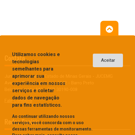
Utilizamos cookies e
Contato
Aceitar
tecnologias
semelhantes para
aprimorar sua
Junta Comercial do Estado de Minas Gerais - JUCEMG
Avenida Augusto de Lima, 1942 - Barro Preto
experiência em nossos
Belo Horizonte, MG - CEP 30190-008
serviços e coletar
dados de navegação
Fale Conosco
para fins estatísticos.
Ao continuar utilizando nossos
Redes Sociais
serviços, você concorda com o uso
dessas ferramentas de monitoramento.