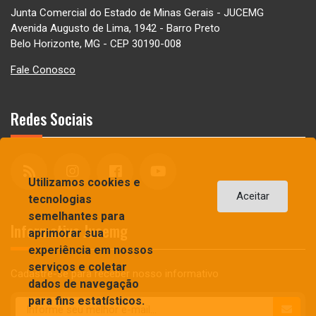
Junta Comercial do Estado de Minas Gerais - JUCEMG
Avenida Augusto de Lima, 1942 - Barro Preto
Belo Horizonte, MG - CEP 30190-008
Fale Conosco
Redes Sociais
Utilizamos cookies e
Aceitar
tecnologias
semelhantes para
Informativo Jucemg
aprimorar sua
experiência em nossos
serviços e coletar
Cadastre-se para receber nosso informativo
dados de navegação
para fins estatísticos.