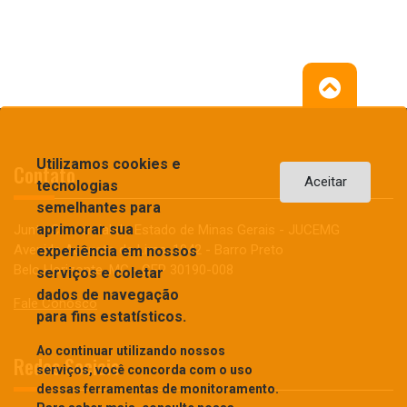
Utilizamos cookies e
Contato
Aceitar
tecnologias
semelhantes para
aprimorar sua
Junta Comercial do Estado de Minas Gerais - JUCEMG
Avenida Augusto de Lima, 1942 - Barro Preto
experiência em nossos
Belo Horizonte, MG - CEP 30190-008
serviços e coletar
dados de navegação
Fale Conosco
para fins estatísticos.
Ao continuar utilizando nossos
Redes Sociais
serviços, você concorda com o uso
dessas ferramentas de monitoramento.