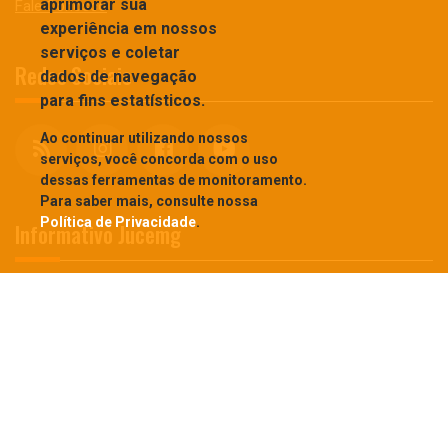
aprimorar sua
Fale Conosco
experiência em nossos
serviços e coletar
Redes Sociais
dados de navegação
para fins estatísticos.
Ao continuar utilizando nossos
serviços, você concorda com o uso
dessas ferramentas de monitoramento.
Para saber mais, consulte nossa
Política de Privacidade
.
Informativo Jucemg
Cadastre-se para receber nosso informativo
JUCEMG © 2026 - Todos os direitos reservados